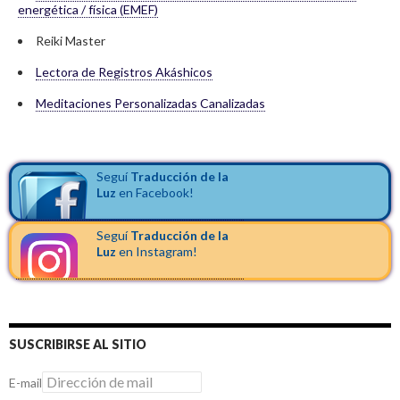
energética / física (EMEF)
Reiki Master
Lectora de Registros Akáshicos
Meditaciones Personalizadas Canalizadas
Seguí
Traducción de la
Luz
en Facebook!
Seguí
Traducción de la
Luz
en Instagram!
SUSCRIBIRSE AL SITIO
E-mail