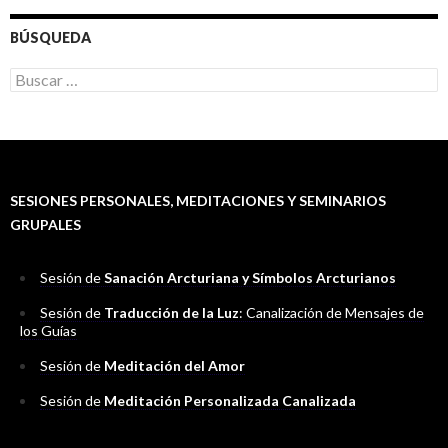
BÚSQUEDA
B
u
s
c
a
r
:
SESIONES PERSONALES, MEDITACIONES Y SEMINARIOS
GRUPALES
Sesión de
Sanación Arcturiana y Símbolos Arcturianos
Sesión de
Traducción de la Luz
: Canalización de Mensajes de
los Guías
Sesión de
Meditación del Amor
Sesión de
Meditación Personalizada Canalizada