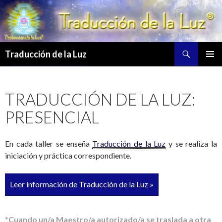
Buscar
Traducción de la Luz
SALTAR
MENÚ
AL
PRINCI
CONTENIDO
TRADUCCIÓN DE LA LUZ:
PRESENCIAL
En cada taller se enseña
Traducción de la Luz
y se realiza la
iniciación y práctica correspondiente.
Leer información de Traducción de la Luz »
*Cuando un/a Maestro/a autorizado/a se traslada a otra