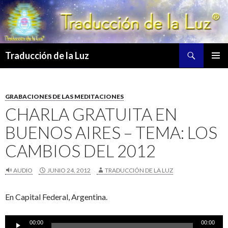
Buscar
Traducción de la Luz
SALTAR
MENÚ
AL
PRINCI
CONTENIDO
GRABACIONES DE LAS MEDITACIONES
CHARLA GRATUITA EN
BUENOS AIRES – TEMA: LOS
CAMBIOS DEL 2012
AUDIO
JUNIO 24, 2012
TRADUCCIÓN DE LA LUZ
En Capital Federal, Argentina.
Reproductor
00:00
00:00