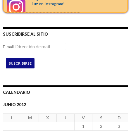
Luz
en Instagram!
SUSCRIBIRSE AL SITIO
E-mail
SUSCRIBIRSE
CALENDARIO
JUNIO 2012
L
M
X
J
V
S
D
1
2
3