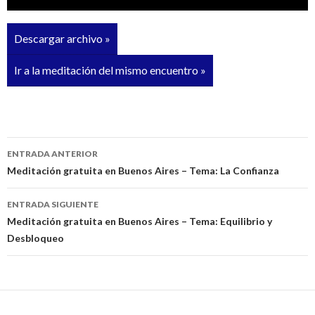
de
audio
Descargar archivo »
Ir a la meditación del mismo encuentro »
ENTRADA ANTERIOR
Navegación
Meditación gratuita en Buenos Aires – Tema: La Confianza
de
ENTRADA SIGUIENTE
entradas
Meditación gratuita en Buenos Aires – Tema: Equilibrio y
Desbloqueo