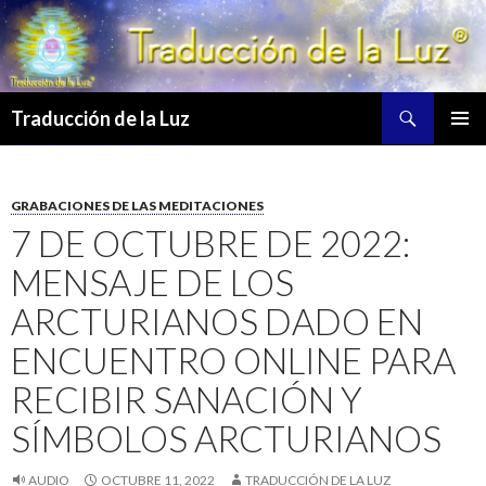
Buscar
Traducción de la Luz
SALTAR
MENÚ
AL
PRINCI
CONTENIDO
GRABACIONES DE LAS MEDITACIONES
7 DE OCTUBRE DE 2022:
MENSAJE DE LOS
ARCTURIANOS DADO EN
ENCUENTRO ONLINE PARA
RECIBIR SANACIÓN Y
SÍMBOLOS ARCTURIANOS
AUDIO
OCTUBRE 11, 2022
TRADUCCIÓN DE LA LUZ