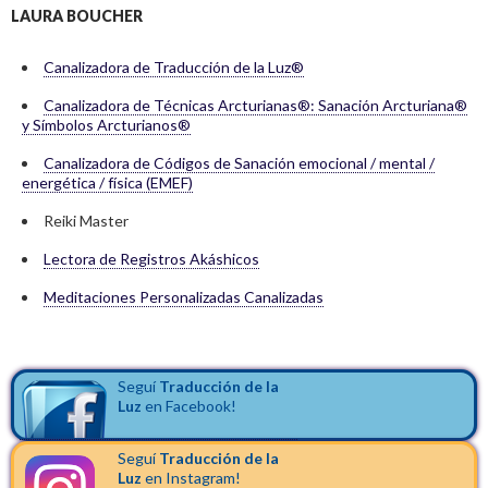
LAURA BOUCHER
Canalizadora de Traducción de la Luz®
Canalizadora de Técnicas Arcturianas®: Sanación Arcturiana®
y Símbolos Arcturianos®
Canalizadora de Códigos de Sanación emocional / mental /
energética / física (EMEF)
Reiki Master
Lectora de Registros Akáshicos
Meditaciones Personalizadas Canalizadas
Seguí
Traducción de la
Luz
en Facebook!
Seguí
Traducción de la
Luz
en Instagram!