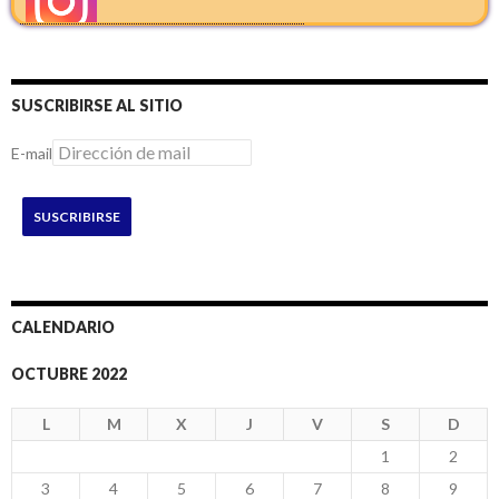
SUSCRIBIRSE AL SITIO
E-mail
SUSCRIBIRSE
CALENDARIO
OCTUBRE 2022
L
M
X
J
V
S
D
1
2
3
4
5
6
7
8
9