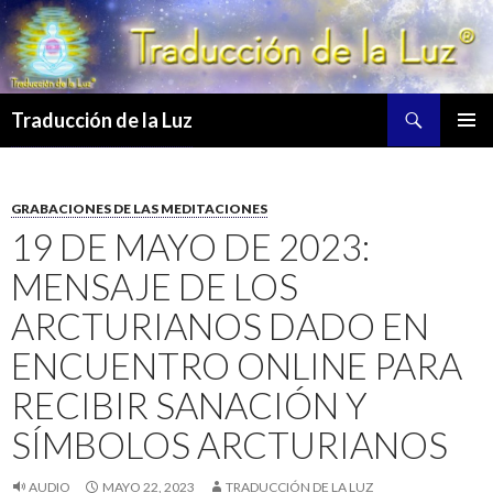
Buscar
Traducción de la Luz
SALTAR
MENÚ
AL
PRINCI
CONTENIDO
GRABACIONES DE LAS MEDITACIONES
19 DE MAYO DE 2023:
MENSAJE DE LOS
ARCTURIANOS DADO EN
ENCUENTRO ONLINE PARA
RECIBIR SANACIÓN Y
SÍMBOLOS ARCTURIANOS
AUDIO
MAYO 22, 2023
TRADUCCIÓN DE LA LUZ