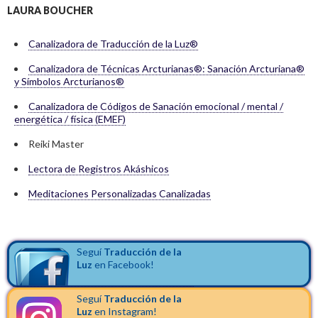
LAURA BOUCHER
Canalizadora de Traducción de la Luz®
Canalizadora de Técnicas Arcturianas®: Sanación Arcturiana®
y Símbolos Arcturianos®
Canalizadora de Códigos de Sanación emocional / mental /
energética / física (EMEF)
Reiki Master
Lectora de Registros Akáshicos
Meditaciones Personalizadas Canalizadas
Seguí
Traducción de la
Luz
en Facebook!
Seguí
Traducción de la
Luz
en Instagram!