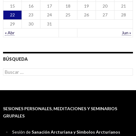
15
16
17
18
19
20
21
22
23
24
25
26
27
28
29
30
31
« Abr
Jun »
BÚSQUEDA
B
u
s
c
a
r
:
SESIONES PERSONALES, MEDITACIONES Y SEMINARIOS
GRUPALES
Sesión de
Sanación Arcturiana y Símbolos Arcturianos