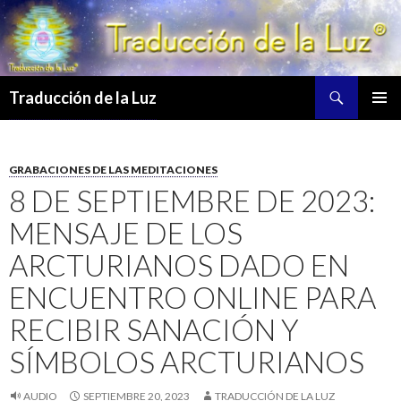
Buscar
Traducción de la Luz
SALTAR
MENÚ
AL
PRINCI
CONTENIDO
GRABACIONES DE LAS MEDITACIONES
8 DE SEPTIEMBRE DE 2023:
MENSAJE DE LOS
ARCTURIANOS DADO EN
ENCUENTRO ONLINE PARA
RECIBIR SANACIÓN Y
SÍMBOLOS ARCTURIANOS
AUDIO
SEPTIEMBRE 20, 2023
TRADUCCIÓN DE LA LUZ