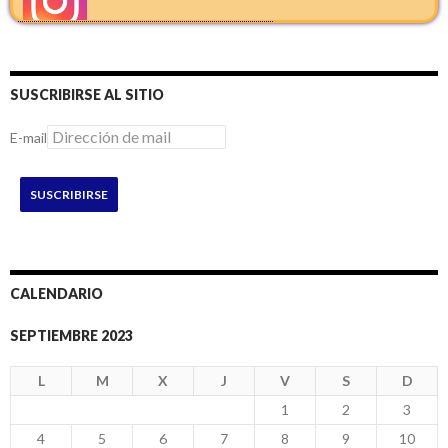
SUSCRIBIRSE AL SITIO
E-mail
SUSCRIBIRSE
CALENDARIO
SEPTIEMBRE 2023
L
M
X
J
V
S
D
1
2
3
4
5
6
7
8
9
10