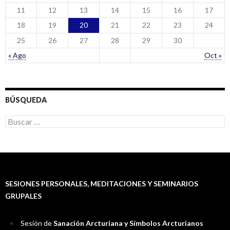
11
12
13
14
15
16
17
18
19
20
21
22
23
24
25
26
27
28
29
30
« Ago
Oct »
BÚSQUEDA
B
u
s
c
a
r
:
SESIONES PERSONALES, MEDITACIONES Y SEMINARIOS
GRUPALES
Sesión de
Sanación Arcturiana y Símbolos Arcturianos