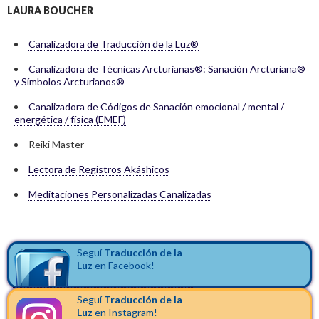
LAURA BOUCHER
Canalizadora de Traducción de la Luz®
Canalizadora de Técnicas Arcturianas®: Sanación Arcturiana®
y Símbolos Arcturianos®
Canalizadora de Códigos de Sanación emocional / mental /
energética / física (EMEF)
Reiki Master
Lectora de Registros Akáshicos
Meditaciones Personalizadas Canalizadas
Seguí
Traducción de la
Luz
en Facebook!
Seguí
Traducción de la
Luz
en Instagram!